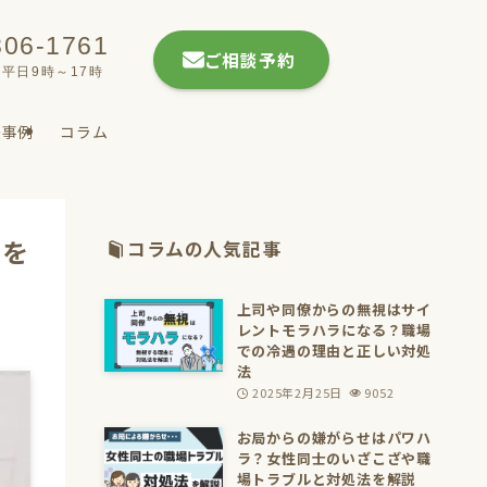
806-1761
ご相談予約
平日9時～17時
決事例
コラム
判を
コラムの人気記事
上司や同僚からの無視はサイ
レントモラハラになる？職場
での冷遇の理由と正しい対処
法
2025年2月25日
9052
お局からの嫌がらせはパワハ
ラ？女性同士のいざこざや職
場トラブルと対処法を解説