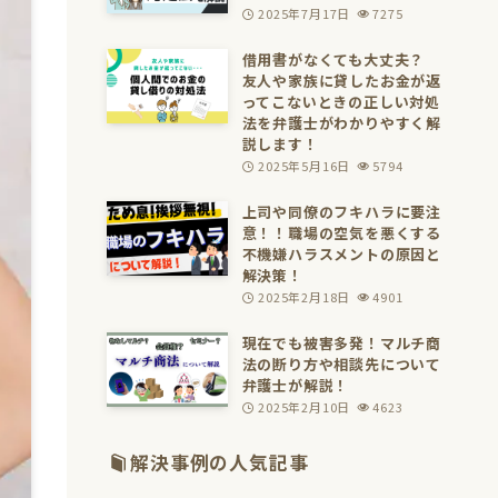
2025年7月17日
7275
借用書がなくても大丈夫？
友人や家族に貸したお金が返
ってこないときの正しい対処
法を弁護士がわかりやすく解
説します！
2025年5月16日
5794
上司や同僚のフキハラに要注
意！！職場の空気を悪くする
不機嫌ハラスメントの原因と
解決策！
2025年2月18日
4901
現在でも被害多発！マルチ商
法の断り方や相談先について
弁護士が解説！
2025年2月10日
4623
解決事例の人気記事