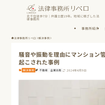
北千住徒歩7分｜弁護士歴19年。地域に根ざした法
律事務所
事務所紹介
法律事務所リベロ
解決事例
騒音や振動を理由にマンション
起こされた事例
解決事例
不動産
企業法務
2024年4月9日