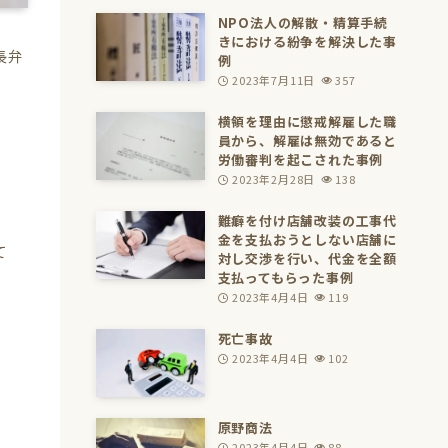
NPO法人の解散・精算手続
きにおける紛争を解決した事
長弁
例
2023年7月11日
357
横領を理由に懲戒解雇した職
員から、解雇は無効であると
労働審判を起こされた事例
2023年2月28日
138
難癖を付け店舗改装の工事代
金を支払おうとしない店舗に
て
対し交渉を行い、代金を全額
支払ってもらった事例
2023年4月4日
119
死亡事故
2023年4月4日
102
原野商法
2023年4月4日
88