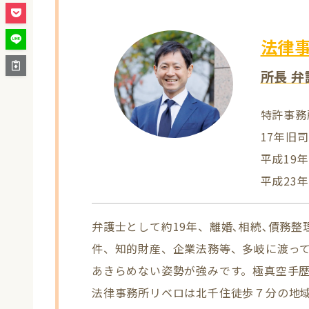
法律
所長 
特許事務
17年旧
平成19
平成23
弁護士として約19年、離婚､相続､債務
件、知的財産、企業法務等、多岐に渡っ
あきらめない姿勢が強みです。極真空手歴
法律事務所リベロは北千住徒歩７分の地