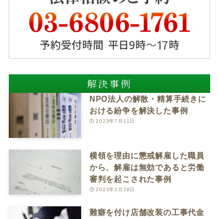
解決事例
NPO法人の解散・精算手続きに
おける紛争を解決した事例
2023年7月11日
横領を理由に懲戒解雇した職員
から、解雇は無効であると労働
審判を起こされた事例
2023年2月28日
難癖を付け店舗改装の工事代金