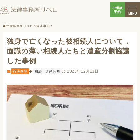
ご相談
予約
MENU
法律事務所リベロ
解決事例
独身で亡くなった被相続人について，
面識の薄い相続人たちと遺産分割協議
した事例
2023年12月13日
解決事例
相続
遺産分割