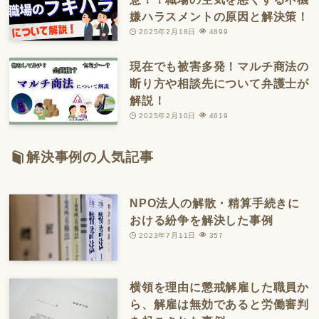
嫌ハラスメントの原因と解決策！
2025年2月18日
4899
現在でも被害多発！マルチ商法の
断り方や相談先について弁護士が
解説！
2025年2月10日
4619
解決事例の人気記事
NPO法人の解散・精算手続きに
おける紛争を解決した事例
2023年7月11日
357
横領を理由に懲戒解雇した職員か
ら、解雇は無効であると労働審判