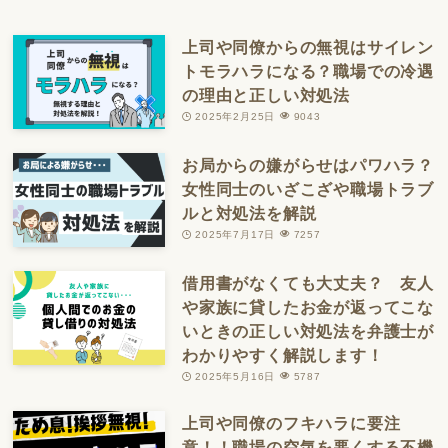
上司や同僚からの無視はサイレン
トモラハラになる？職場での冷遇
の理由と正しい対処法
2025年2月25日
9043
お局からの嫌がらせはパワハラ？
女性同士のいざこざや職場トラブ
ルと対処法を解説
2025年7月17日
7257
借用書がなくても大丈夫？ 友人
や家族に貸したお金が返ってこな
いときの正しい対処法を弁護士が
わかりやすく解説します！
2025年5月16日
5787
上司や同僚のフキハラに要注
意！！職場の空気を悪くする不機