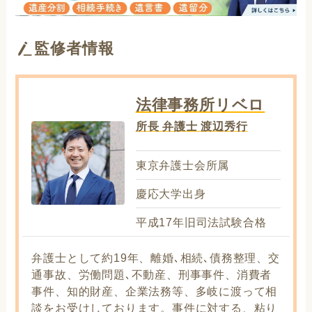
監修者情報
法律事務所リベロ
所長 弁護士 渡辺秀行
東京弁護士会所属
慶応大学出身
平成17年旧司法試験合格
弁護士として約19年、離婚､相続､債務整理、交
通事故、労働問題､不動産、刑事事件、消費者
事件、知的財産、企業法務等、多岐に渡って相
談をお受けしております。事件に対する、粘り