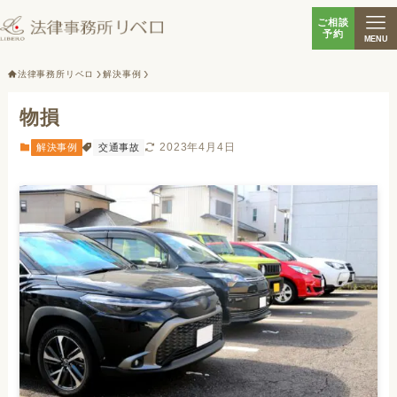
ご相談
予約
MENU
法律事務所リベロ
解決事例
物損
2023年4月4日
解決事例
交通事故