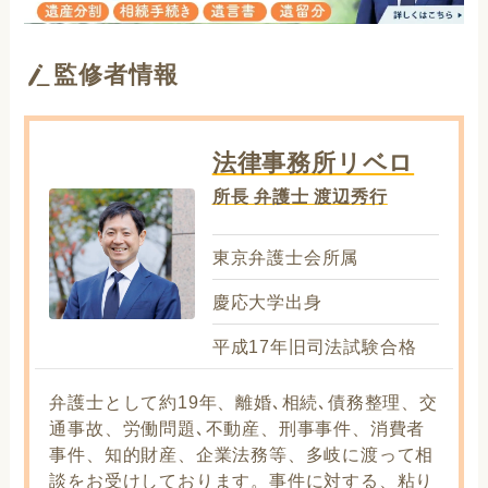
監修者情報
法律事務所リベロ
所長 弁護士 渡辺秀行
東京弁護士会所属
慶応大学出身
平成17年旧司法試験合格
弁護士として約19年、離婚､相続､債務整理、交
通事故、労働問題､不動産、刑事事件、消費者
事件、知的財産、企業法務等、多岐に渡って相
談をお受けしております。事件に対する、粘り