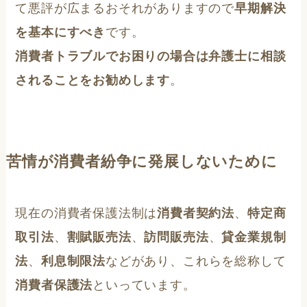
て悪評が広まるおそれがありますので
早期解決
を基本にすべき
です。
消費者トラブルでお困りの場合は弁護士に相談
されることをお勧めします
。
苦情が消費者紛争に発展しないために
現在の消費者保護法制は
消費者契約法
、
特定商
取引法
、
割賦販売法
、
訪問販売法
、
貸金業規制
法
、
利息制限法
などがあり、これらを総称して
消費者保護法
といっています。