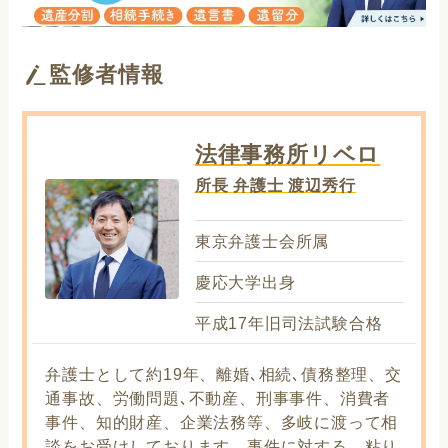
監修者情報
法律事務所リベロ
所長 弁護士 渡辺秀行
東京弁護士会所属
慶応大学出身
平成17年旧司法試験合格
弁護士として約19年、離婚､相続､債務整理、交
通事故、労働問題､不動産、刑事事件、消費者
事件、知的財産、企業法務等、多岐に渡って相
談をお受けしております。事件に対する、粘り