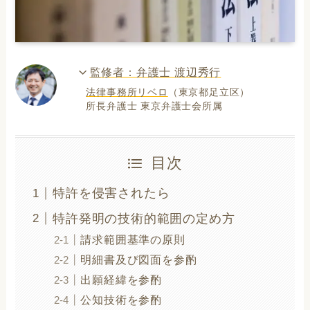
監修者：弁護士 渡辺秀行
法律事務所リベロ
（東京都足立区）
所長弁護士 東京弁護士会所属
目次
特許を侵害されたら
特許発明の技術的範囲の定め方
請求範囲基準の原則
明細書及び図面を参酌
出願経緯を参酌
公知技術を参酌