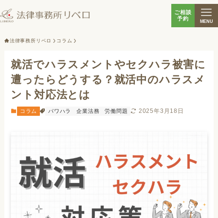
ご相談
予約
MENU
法律事務所リベロ
コラム
就活でハラスメントやセクハラ被害に
遭ったらどうする？就活中のハラスメ
ント対応法とは
2025年3月18日
コラム
パワハラ
企業法務
労働問題