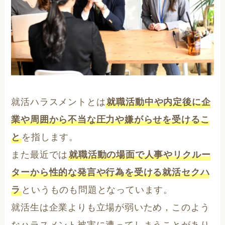
就活ハラスメントとは
就職活動中や内定後に企
業や周囲から不当な圧力や嫌がらせを受けるこ
と
を指します。
また最近では
就職活動の場面で人事やリクルー
ターから性的な発言や行為を受ける就活セクハ
ラ
というものも問題となっています。
就活生は企業よりも立場が弱いため，このよう