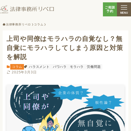
ご相談
予約
MENU
法律事務所リベロ
コラム
上司や同僚はモラハラの自覚なし？無
自覚にモラハラしてしまう原因と対策
を解説
コラム
ハラスメント
パワハラ
モラハラ
労働問題
2025年3月3日